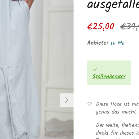
ausgefall
Verkaufspreis
Norm
€25,00
€39,
Anbieter
to Ma
Größenberater
Nächste
Diese Hose ist ni
genau das macht s
Der weite, fließen
direkt für dieses