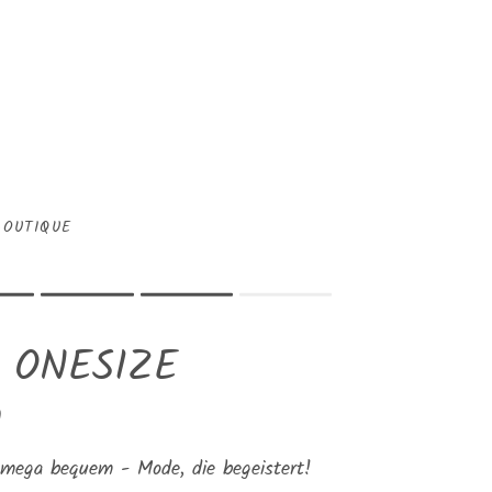
BOUTIQUE
.
 .
 ONESIZE
product for "" is 4.
m
 mega bequem - Mode, die begeistert!