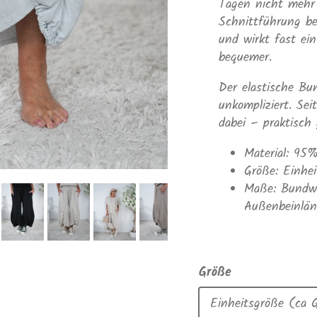
Tagen nicht mehr
Schnittführung b
und wirkt fast ei
bequemer.
Der elastische Bu
unkompliziert. Sei
dabei – praktisch 
Material: 95
Größe: Einhe
Maße: Bundwe
Außenbeinlä
Größe
Einheitsgröße (ca 