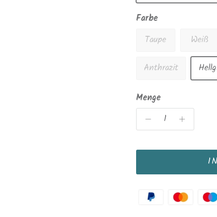
Farbe
Taupe
Weiß
Anthrazit
Hellg
Menge
I