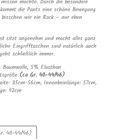
 missen möchte. Durch die besondere
ekommt die Pants eine schöne Bewegung
n bisschen wie ein Rock – nur eben
nd sitzt angenehm und macht alles ganz
tliche Eingrifftaschen sind natürlich auch
geht schließlich immer.
% Baumwolle, 5% Elasthan
itsgröße
(ca Gr. 40-44/46)
ite: 35cm-56cm, Innenbeinlänge: 57cm,
nge: 92cm
Gr. 40-44/46)