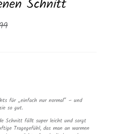
enen Schnitt
aler Preis
99
chts für „einfach nur normal“ – und
ie so gut.
de Schnitt fällt super leicht und sorgt
 luftige Tragegefühl, das man an warmen