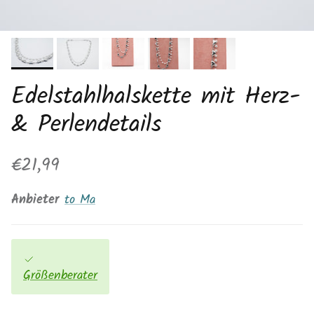
Edelstahlhalskette mit Herz-
& Perlendetails
Normaler Preis
€21,99
Anbieter
to Ma
Größenberater