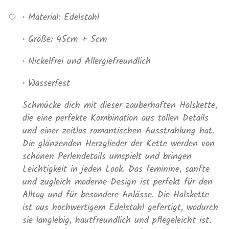
• Material: Edelstahl
• Größe: 45cm + 5cm
• Nickelfrei und Allergiefreundlich
• Wasserfest
Schm
ü
cke
dich
mit
dieser
zauberhaften
Halskette
,
die
eine
perfekte
Kombination
aus
tollen
Details
und
einer
zeitlos
romantischen
Ausstrahlung
hat
.
Die glänzenden Herzglieder
der
Kette
werden
von
sch
ö
nen
Perlendetails
umspielt
und
bringen
Leichtigkeit
in
jeden
Look
. Das
feminine
,
sanfte
und
zugleich
moderne
Design
ist
perfekt
für den
Alltag
und
f
ü
r
besondere
Anl
ä
sse
.
Die
Halskette
ist
aus hochwertigem Edelstahl
gefertigt
,
wodurch
sie
langlebig, hautfreundlich und pflegeleicht
ist
.