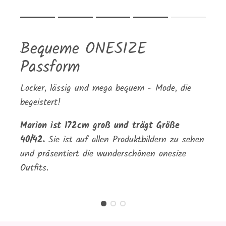
Rating of 1 means .
Rating of 5 means .
Bequeme ONESIZE
The rating of this product for "" is 4.
Passform
Locker, lässig und mega bequem - Mode, die
begeistert!
Marion ist 172cm groß und trägt Größe
40/42.
Sie ist auf allen Produktbildern zu sehen
und präsentiert die wunderschönen onesize
Outfits.