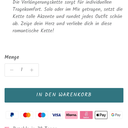
Die
Verlängerungskette
sorgt
f
ü
r
individuellen
Tragekomfort
.
Solo
oder
im
Mix
getragen
,
setzt
die
Kette
tolle
Akzente und rundet jedes Outfit
sch
ön
ab.
Zeige
dein
Herz und
verliebe
dich
in
diese
romantische
Kette
!
Menge
IN DEN WARENKORB