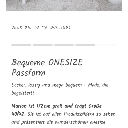
ÜBER DIE TO MA BOUTIQUE
Rating of 1 means .
Rating of 5 means .
Bequeme ONESIZE
The rating of this product for "" is 4.
Passform
Locker, lässig und mega bequem - Mode, die
begeistert!
Marion ist 172cm groß und trägt Größe
40/42.
Sie ist auf allen Produktbildern zu sehen
und präsentiert die wunderschönen onesize