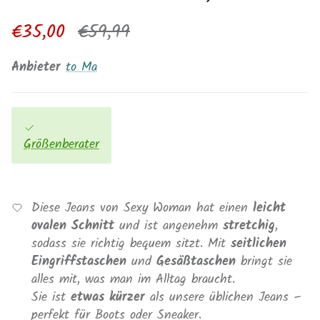
Verkaufspreis
Normaler Preis
€35,00
€59,99
Anbieter
to Ma
Größenberater
Diese Jeans von Sexy Woman hat einen
leicht
ovalen Schnitt
und ist angenehm
stretchig
,
sodass sie richtig bequem sitzt. Mit
seitlichen
Eingriffstaschen
und
Gesäßtaschen
bringt sie
alles mit, was man im Alltag braucht.
Sie ist
etwas kürzer
als unsere üblichen Jeans –
perfekt für Boots oder Sneaker.