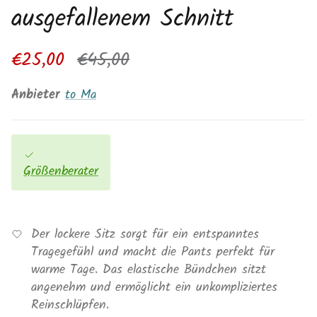
ausgefallenem Schnitt
Verkaufspreis
Normaler Preis
€25,00
€45,00
Anbieter
to Ma
Größenberater
Der lockere Sitz sorgt für ein entspanntes
Tragegefühl und macht die Pants perfekt für
warme Tage. Das elastische Bündchen sitzt
angenehm und ermöglicht ein unkompliziertes
Reinschlüpfen.