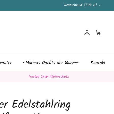
Land/Region
Deutschland (EUR €)
Konto
Einkaufswag
erater
~Marions Outfits der Woche~
Kontakt
Trusted Shop Käuferschutz
er Edelstahlring