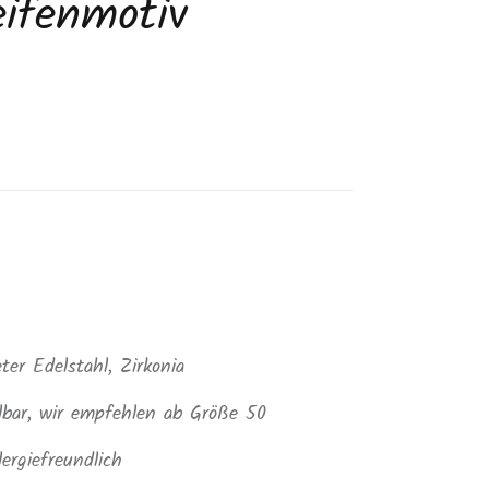
eifenmotiv
is
eter Edelstahl, Zirkonia
llbar, wir empfehlen ab Größe 50
lergiefreundlich