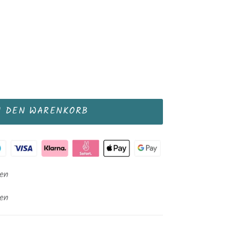
N DEN WARENKORB
gen
gen