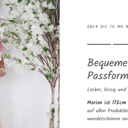
ÜBER DIE TO MA 
Rating of 1 means 
Rating of 5 means
Bequeme
The rating of this 
Passfor
Locker, lässig und
Marion ist 172cm
auf allen Produktb
wunderschönen one