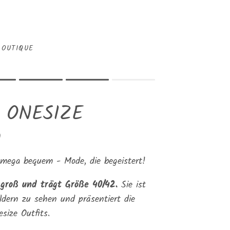
BOUTIQUE
.
 .
 ONESIZE
product for "" is 4.
m
 mega bequem - Mode, die begeistert!
 groß und trägt Größe 40/42.
Sie ist
ildern zu sehen und präsentiert die
size Outfits.