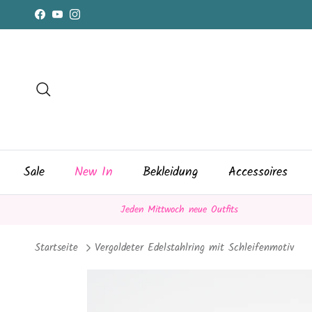
Direkt zum Inhalt
Facebook
YouTube
Instagram
Suchen
Sale
New In
Bekleidung
Accessoires
Jeden Mittwoch neue Outfits
Startseite
Vergoldeter Edelstahlring mit Schleifenmotiv
Zu Produktinformationen springen