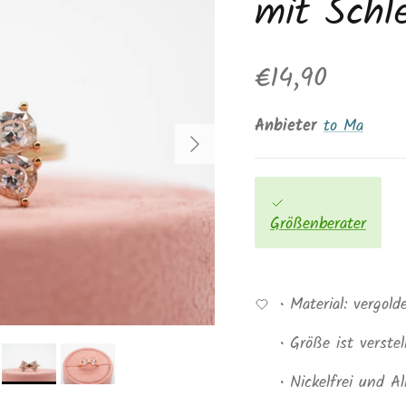
mit Schl
Normaler Pre
€14,90
Anbieter
to Ma
Nächste
Größenberater
• Material: vergold
• Größe ist verste
• Nickelfrei und Al