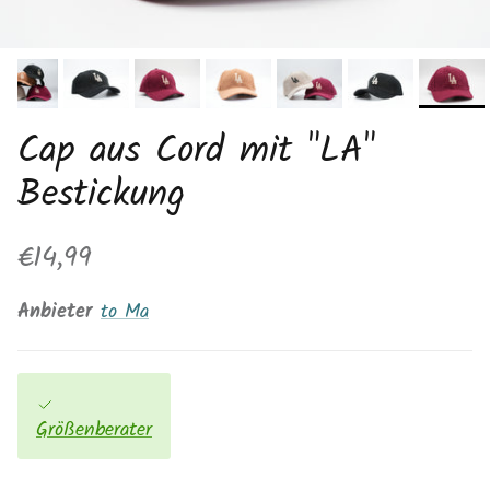
Cap aus Cord mit "LA"
Bestickung
Normaler Preis
€14,99
Anbieter
to Ma
Größenberater