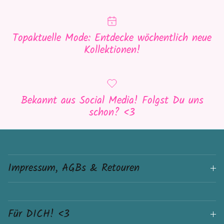
Topaktuelle Mode: Entdecke wöchentlich neue
Kollektionen!
Bekannt aus Social Media! Folgst Du uns
schon? <3
Impressum, AGBs & Retouren
Für DICH! <3